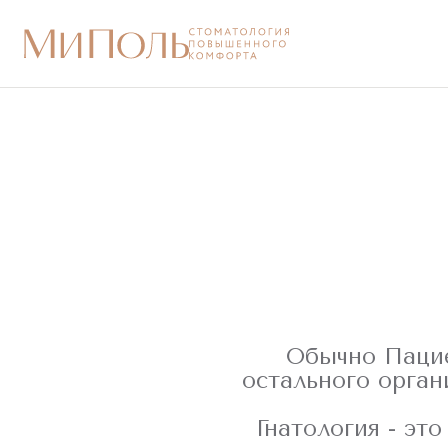
Обычно Пацие
остального орган
Гнатология - эт