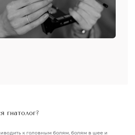
ся гнатолог?
иводить к головным болям, болям в шее и