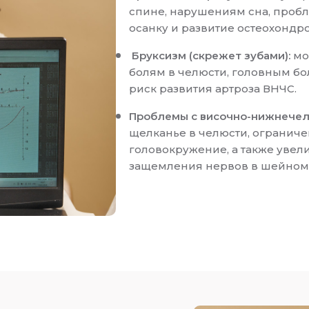
спине, нарушениям сна, пробл
осанку и развитие остеохондро
Бруксизм (скрежет зубами):
мо
болям в челюсти, головным бо
риск развития артроза ВНЧС.
Проблемы с височно-нижнечел
щелканье в челюсти, ограниче
головокружение, а также увел
защемления нервов в шейном 