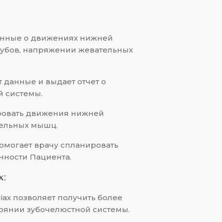
данные о движениях нижней
 зубов, напряжении жевательных
т данные и выдает отчет о
 системы.
ировать движения нижней
тельных мышц.
помогает врачу спланировать
нности Пациента.
x:
iax позволяет получить более
оянии зубочелюстной системы.